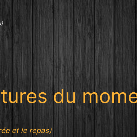
x)
atures du mom
rée et le repas)