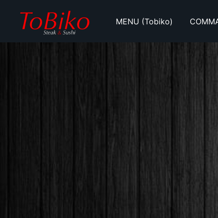
Skip
to
MENU (Tobiko)
COMMAN
content
Tobiko Steak et Sushi / Lyna le Sushi
Tobiko Lynale Sushi