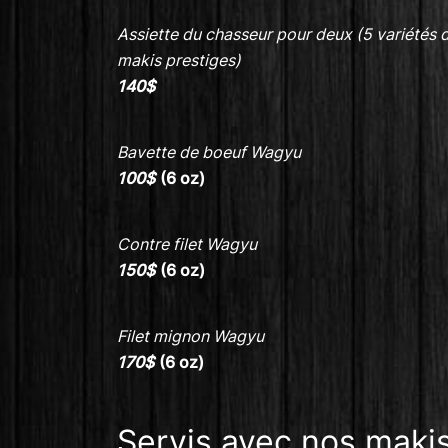
Assiette du chasseur pour deux (5 variétés 
makis prestiges)
140$
Bavette de boeuf Wagyu
100$
(6 oz)
Contre filet Wagyu
150$
(6 oz)
Filet mignon Wagyu
170$
(6 oz)
Servis avec nos makis