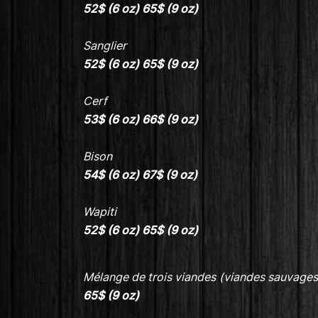
52$ (6 oz)
65$ (9 oz)
Sanglier
52$ (6 oz) 65$
(9 oz)
Cerf
53$ (6 oz) 66$
(9 oz)
Bison
54$ (6 oz) 67$
(9 oz)
Wapiti
52$ (6 oz) 65$
(9 oz)
Mélange de trois viandes
(viandes sauvage
65$ (9 oz)