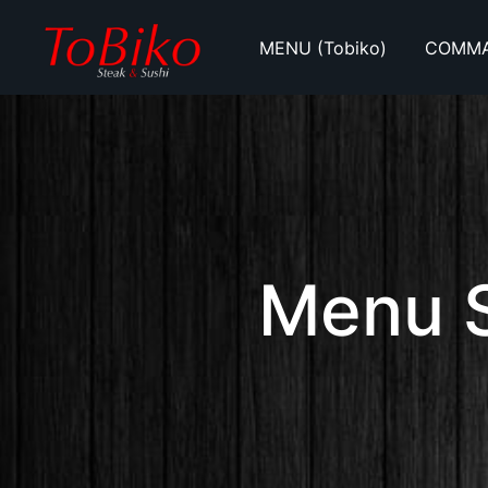
Skip
to
MENU (Tobiko)
COMMAN
content
Tobiko Steak et Sushi / Lyna le Sushi
Tobiko Lynale Sushi
Menu S