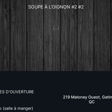
SOUPE À L’OIGNON #2 #2
[…]
ES D'OUVERTURE
219 Maloney Ouest, Gati
QC
o (salle à manger)