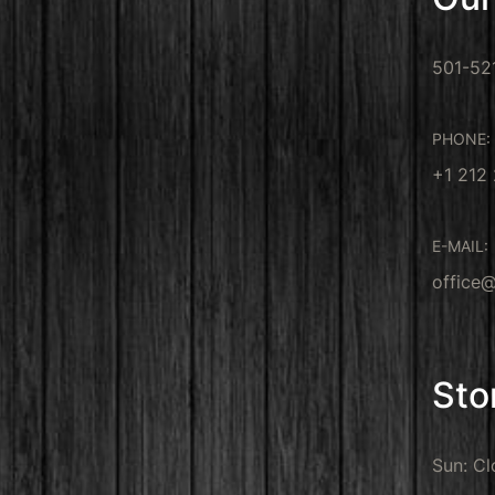
501-52
PHONE:
+1 212
E-MAIL:
office
Sto
Sun: Cl