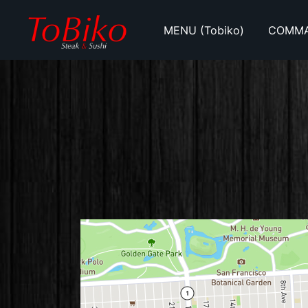
Skip
to
MENU (Tobiko)
COMMAN
content
Tobiko Steak et Sushi / Lyna le Sushi
Tobiko Lynale Sushi