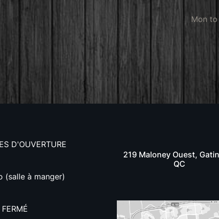
Mon to 
ES D'OUVERTURE
219 Maloney Ouest, Gati
QC
o (salle à manger)
- FERMÉ